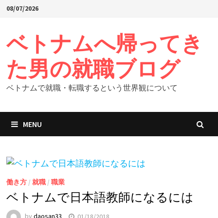
Skip
08/07/2026
to
content
ベトナムへ帰ってき
た男の就職ブログ
ベトナムで就職・転職するという世界観について
MENU
働き方
/
就職
/
職業
ベトナムで日本語教師になるには
by
daosan33
01/18/2018