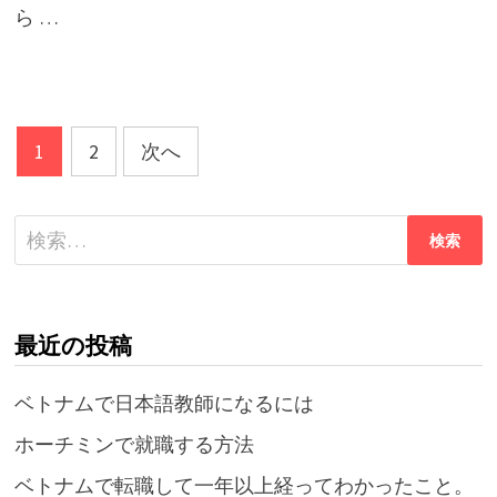
ら …
投
1
2
次へ
稿
ナ
検
索:
ビ
ゲ
最近の投稿
ー
シ
ベトナムで日本語教師になるには
ョ
ホーチミンで就職する方法
ン
ベトナムで転職して一年以上経ってわかったこと。