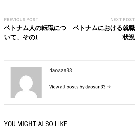
投
Previous
N
PREVIOUS POST
NEXT POST
post:
p
ベトナム人の転職につ
ベトナムにおける就職
稿
いて、その1
状況
ナ
ビ
ゲ
daosan33
ー
View all posts by daosan33 →
シ
ョ
ン
YOU MIGHT ALSO LIKE